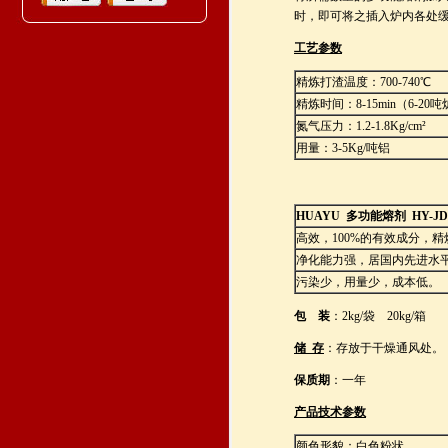
时，即可将之插入炉内各处
工艺参数
精炼打渣温度：700-740℃
精炼时间：8-15min（6-20
氮气压力：1.2-1.8Kg/cm²
用量：3-5Kg/吨铝
HUAYU
多功能熔剂 HY-JD-
高效，100%的有效成分，
净化能力强，居国内先进水
污染少，用量少，成本低。
包 装
：2kg/袋 20kg/箱
储
存
：存放于干燥通风处。
保质期
：一年
产品技术参数
颜色形貌：白色粉状