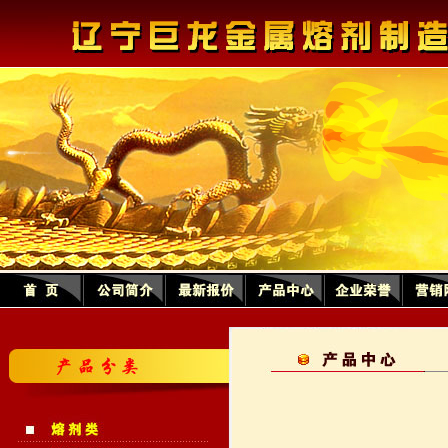
1
2
3
4